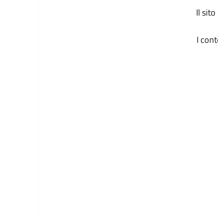
Il sit
I con