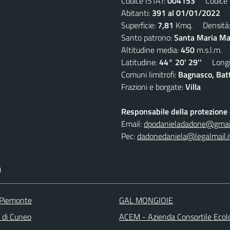
Codice ISTAT:
004153
Codice C
Abitanti:
391 al 01/01/2022
De
Superficie:
7,81
Kmq. Densità
Santo patrono:
Santa Maria Mad
Altitudine media:
450
m.s.l.m.
Latitudine:
44° 20' 29''
Longit
Comuni limitrofi:
Bagnasco, Batti
Frazioni e borgate:
Villa
Responsabile della protezione d
Email:
dpodanieladadone@gmai
Pec:
dadonedaniela@legalmail.i
I
 Piemonte
GAL MONGIOIE
a di Cuneo
ACEM - Azienda Consortile Ecol