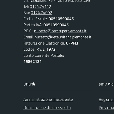
Via Nazionale, 75 -12070 Nucetto (CN)
Tel:
0174.74112
Fax:
0174.74092
Codice Fiscale:
00510590045
Partita IVA:
00510590045
P.E.C.:
nucetto@cert.ruparpiemonte.it
Email:
nucetto@reteunitaria.piemonte.it
Fatturazione Elettronica:
UFPFLI
Codice IPA:
c_f972
Conto Corrente Postale:
15862121
UTILITÀ
SITI AMIC
Amministrazione Trasparente
Regione
Dichiarazione di accessibilità
Provinci