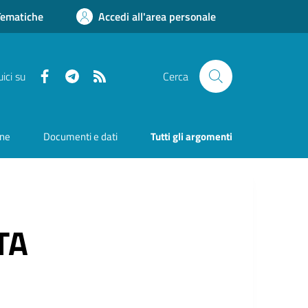
Tematiche
Accedi all'area personale
Facebook
Telegram
RSS
ici su
Cerca
one
Documenti e dati
Tutti gli argomenti
TA