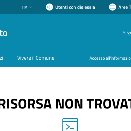
Utenti con dislessia
Aree 
ITA
Lingua attiva:
to
Segu
zi
Vivere il Comune
Accesso all'informazi
RISORSA NON TROVA