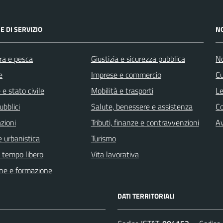
E DI SERVIZIO
N
ra e pesca
Giustizia e sicurezza pubblica
No
e
Imprese e commercio
Cu
e stato civile
Mobilità e trasporti
Le
ubblici
Salute, benessere e assistenza
C
zioni
Tributi, finanze e contravvenzioni
Av
 urbanistica
Turismo
e tempo libero
Vita lavorativa
ne e formazione
DATI TERRITORIALI