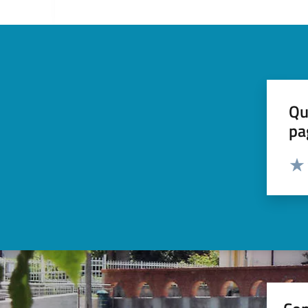
Qu
pa
Valut
Valu