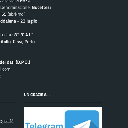
atastale:
F972
nominazione:
Nucettesi
:
55
(ab/kmq.)
dalena - 22 luglio
udine:
8° 3' 41''
follo, Ceva, Perlo
ei dati (D.P.O.)
l.com
t
UN GRAZIE A...
ogica Monregalese