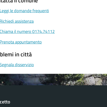
tatta il comune
Leggi le domande frequenti
Richiedi assistenza
Chiama il numero 0174.74112
Prenota appuntamento
blemi in città
Segnala disservizio
cetto