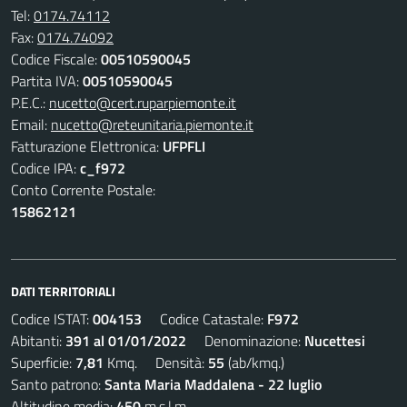
Tel:
0174.74112
Fax:
0174.74092
Codice Fiscale:
00510590045
Partita IVA:
00510590045
P.E.C.:
nucetto@cert.ruparpiemonte.it
Email:
nucetto@reteunitaria.piemonte.it
Fatturazione Elettronica:
UFPFLI
Codice IPA:
c_f972
Conto Corrente Postale:
15862121
DATI TERRITORIALI
Codice ISTAT:
004153
Codice Catastale:
F972
Abitanti:
391 al 01/01/2022
Denominazione:
Nucettesi
Superficie:
7,81
Kmq. Densità:
55
(ab/kmq.)
Santo patrono:
Santa Maria Maddalena - 22 luglio
Altitudine media:
450
m.s.l.m.