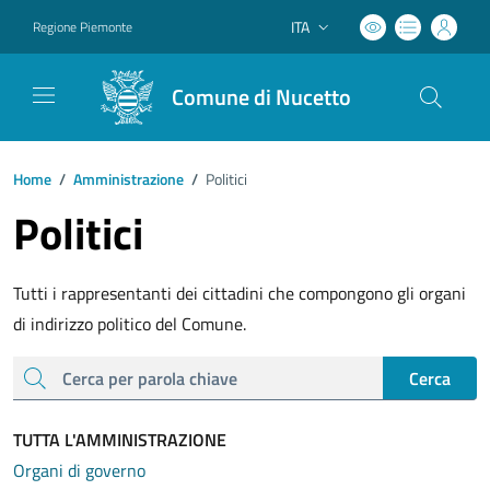
ITA
Regione Piemonte
Lingua attiva:
Comune di Nucetto
Home
/
Amministrazione
/
Politici
Politici
Tutti i rappresentanti dei cittadini che compongono gli organi
di indirizzo politico del Comune.
cerca
Cerca
TUTTA L'AMMINISTRAZIONE
Organi di governo