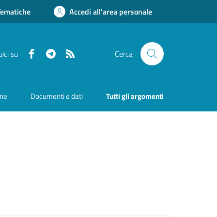
Tematiche
Accedi all'area personale
Facebook
Telegram
RSS
ici su
Cerca
one
Documenti e dati
Tutti gli argomenti