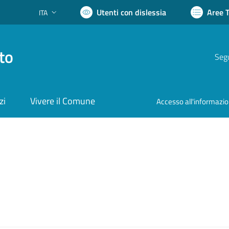
Utenti con dislessia
Aree 
ITA
Lingua attiva:
to
Segu
zi
Vivere il Comune
Accesso all'informazi