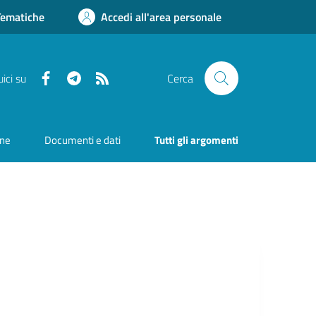
Tematiche
Accedi all'area personale
Facebook
Telegram
RSS
ici su
Cerca
one
Documenti e dati
Tutti gli argomenti