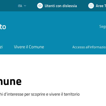
Utenti con dislessia
Aree 
ITA
Lingua attiva:
to
Segu
zi
Vivere il Comune
Accesso all'informazi
omune
oghi d’interesse per scoprire e vivere il territorio