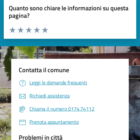
Quanto sono chiare le informazioni su questa
pagina?
Valuta da 1 a 5 stelle la pagina
Valuta 1 stelle su 5
Valuta 2 stelle su 5
Valuta 3 stelle su 5
Valuta 4 stelle su 5
Valuta 5 stelle su 5
Contatta il comune
Leggi le domande frequenti
Richiedi assistenza
Chiama il numero 0174.74112
Prenota appuntamento
Problemi in città