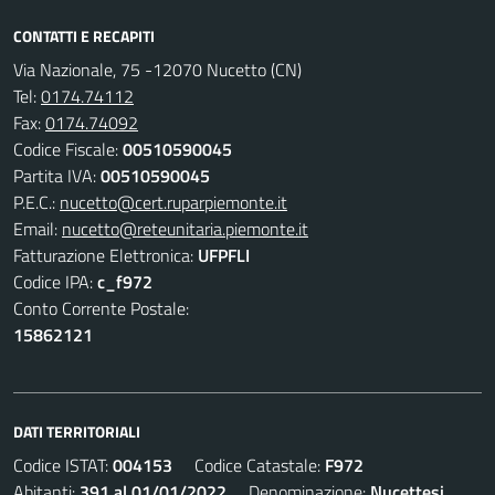
CONTATTI E RECAPITI
Via Nazionale, 75 -12070 Nucetto (CN)
Tel:
0174.74112
Fax:
0174.74092
Codice Fiscale:
00510590045
Partita IVA:
00510590045
P.E.C.:
nucetto@cert.ruparpiemonte.it
Email:
nucetto@reteunitaria.piemonte.it
Fatturazione Elettronica:
UFPFLI
Codice IPA:
c_f972
Conto Corrente Postale:
15862121
DATI TERRITORIALI
Codice ISTAT:
004153
Codice Catastale:
F972
Abitanti:
391 al 01/01/2022
Denominazione:
Nucettesi