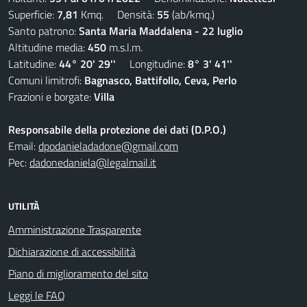
Superficie:
7,81
Kmq. Densità:
55
(ab/kmq.)
Santo patrono:
Santa Maria Maddalena - 22 luglio
Altitudine media:
450
m.s.l.m.
Latitudine:
44° 20' 29''
Longitudine:
8° 3' 41''
Comuni limitrofi:
Bagnasco, Battifollo, Ceva, Perlo
Frazioni e borgate:
Villa
Responsabile della protezione dei dati (D.P.O.)
Email:
dpodanieladadone@gmail.com
Pec:
dadonedaniela@legalmail.it
UTILITÀ
Amministrazione Trasparente
Dichiarazione di accessibilità
Piano di miglioramento del sito
Leggi le FAQ