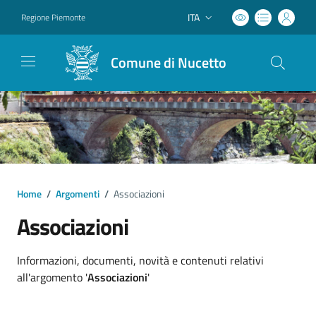
ITA
Regione Piemonte
Lingua attiva:
Comune di Nucetto
Home
/
Argomenti
/
Associazioni
Associazioni
Dettagli argomento
Informazioni, documenti, novità e contenuti relativi
all'argomento '
Associazioni
'