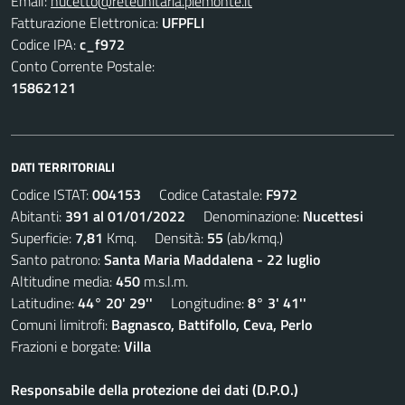
Email:
nucetto@reteunitaria.piemonte.it
Fatturazione Elettronica:
UFPFLI
Codice IPA:
c_f972
Conto Corrente Postale:
15862121
DATI TERRITORIALI
Codice ISTAT:
004153
Codice Catastale:
F972
Abitanti:
391 al 01/01/2022
Denominazione:
Nucettesi
Superficie:
7,81
Kmq. Densità:
55
(ab/kmq.)
Santo patrono:
Santa Maria Maddalena - 22 luglio
Altitudine media:
450
m.s.l.m.
Latitudine:
44° 20' 29''
Longitudine:
8° 3' 41''
Comuni limitrofi:
Bagnasco, Battifollo, Ceva, Perlo
Frazioni e borgate:
Villa
Responsabile della protezione dei dati (D.P.O.)