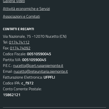
Galleria Video
Attività economiche e Servizi
Associazioni e Comitati
CONTATTI E RECAPITI
Via Nazionale, 75 -12070 Nucetto (CN)
Tel:
0174.74112
Fax:
0174.74092
Codice Fiscale:
00510590045
Partita IVA:
00510590045
P.E.C.:
nucetto@cert.ruparpiemonte.it
Email:
nucetto@reteunitaria.piemonte.it
Fatturazione Elettronica:
UFPFLI
Codice IPA:
c_f972
Conto Corrente Postale:
15862121