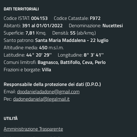
DATI TERRITORIALI
Codice ISTAT:
004153
Codice Catastale:
F972
Abitanti:
391 al 01/01/2022
Denominazione:
Nucettesi
Superficie:
7,81
Kmq. Densità:
55
(ab/kmq.)
Santo patrono:
Santa Maria Maddalena - 22 luglio
Altitudine media:
450
m.s.l.m.
Latitudine:
44° 20' 29''
Longitudine:
8° 3' 41''
Comuni limitrofi:
Bagnasco, Battifollo, Ceva, Perlo
Frazioni e borgate:
Villa
Responsabile della protezione dei dati (D.P.O.)
Email:
dpodanieladadone@gmail.com
Pec:
dadonedaniela@legalmail.it
UTILITÀ
Amministrazione Trasparente