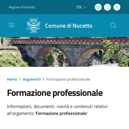
ITA
Regione Piemonte
Lingua attiva:
Comune di Nucetto
Home
/
Argomenti
/
Formazione professionale
Formazione professionale
Dettagli argomento
Informazioni, documenti, novità e contenuti relativi
all'argomento '
Formazione professionale
'