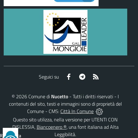
Facebook
Telegram
RSS
Seguici su
©
2026
Comune di
Nucetto
- Tutti i diritti riservati - I
contenuti del sito, testi e immagini sono di proprietà del
Comune - CMS:
Città In Comune
Questo sito utilizza, nella versione per UTENTI CON
DISLESSIA,
Biancoenero ®
, una font italiana ad Alta
Leggibilità.
Reimposta