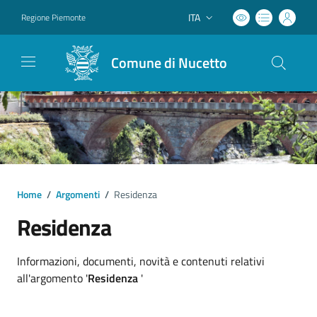
ITA
Regione Piemonte
Lingua attiva:
Comune di Nucetto
Home
/
Argomenti
/
Residenza
Residenza
Dettagli argomento
Informazioni, documenti, novità e contenuti relativi
all'argomento '
Residenza
'