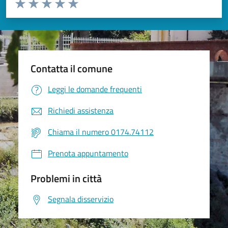
Valuta da 1 a 5 stelle la pagina
Valuta 1 stelle su 5
Valuta 2 stelle su 5
Valuta 3 stelle su 5
Valuta 4 stelle su 5
Valuta 5 stelle su 5
Contatta il comune
Leggi le domande frequenti
Richiedi assistenza
Chiama il numero 0174.74112
Prenota appuntamento
Problemi in città
Segnala disservizio