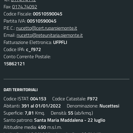
Fax:
0174.74092
Codice Fiscale:
00510590045
Partita IVA:
00510590045
P.E.C.:
nucetto@cert.ruparpiemonte.it
Email:
nucetto@reteunitaria.piemonte.it
Fatturazione Elettronica:
UFPFLI
Codice IPA:
c_f972
Conto Corrente Postale:
15862121
DATI TERRITORIALI
Codice ISTAT:
004153
Codice Catastale:
F972
Abitanti:
391 al 01/01/2022
Denominazione:
Nucettesi
Superficie:
7,81
Kmq. Densità:
55
(ab/kmq.)
Santo patrono:
Santa Maria Maddalena - 22 luglio
Altitudine media:
450
m.s.l.m.