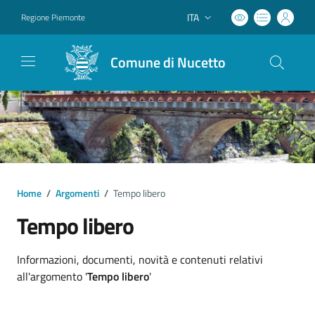
ITA
Regione Piemonte
Lingua attiva:
Comune di Nucetto
Home
/
Argomenti
/
Tempo libero
Tempo libero
Dettagli argomento
Informazioni, documenti, novità e contenuti relativi
all'argomento '
Tempo libero
'