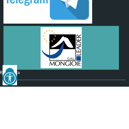
Reimposta
tutto
Facebook
Telegram
RSS
Seguici su
©
2026
Comune di
Nucetto
- Tutti i diritti riservati - I
contenuti del sito, testi e immagini sono di proprietà del
Comune - CMS:
Città In Comune