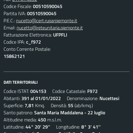
Codice Fiscale:
00510590045
Partita IVA:
00510590045
P.E.C.:
nucetto@cert.ruparpiemonte.it
Email:
nucetto@reteunitaria.piemonte.it
Fatturazione Elettronica:
UFPFLI
Codice IPA:
c_f972
Conto Corrente Postale:
15862121
DATI TERRITORIALI
Codice ISTAT:
004153
Codice Catastale:
F972
Abitanti:
391 al 01/01/2022
Denominazione:
Nucettesi
Superficie:
7,81
Kmq. Densità:
55
(ab/kmq.)
Santo patrono:
Santa Maria Maddalena - 22 luglio
Altitudine media:
450
m.s.l.m.
Latitudine:
44° 20' 29''
Longitudine:
8° 3' 41''