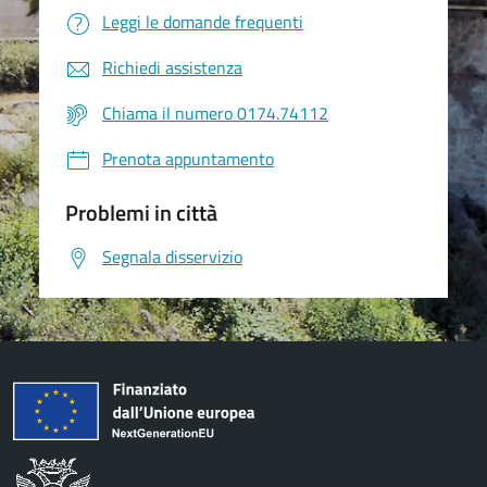
Leggi le domande frequenti
Richiedi assistenza
Chiama il numero 0174.74112
Prenota appuntamento
Problemi in città
Segnala disservizio