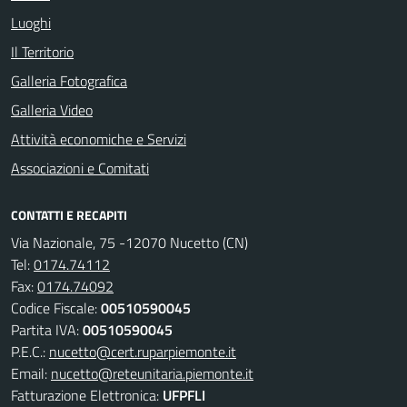
Luoghi
Il Territorio
Galleria Fotografica
Galleria Video
Attività economiche e Servizi
Associazioni e Comitati
CONTATTI E RECAPITI
Via Nazionale, 75 -12070 Nucetto (CN)
Tel:
0174.74112
Fax:
0174.74092
Codice Fiscale:
00510590045
Partita IVA:
00510590045
P.E.C.:
nucetto@cert.ruparpiemonte.it
Email:
nucetto@reteunitaria.piemonte.it
Fatturazione Elettronica:
UFPFLI