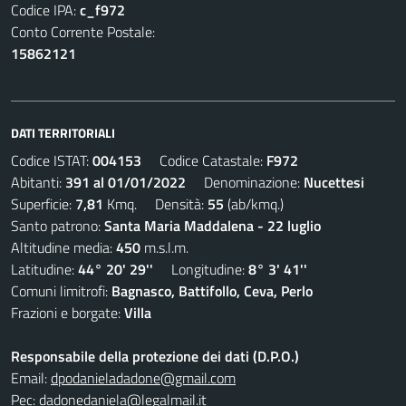
Codice IPA:
c_f972
Conto Corrente Postale:
15862121
DATI TERRITORIALI
Codice ISTAT:
004153
Codice Catastale:
F972
Abitanti:
391 al 01/01/2022
Denominazione:
Nucettesi
Superficie:
7,81
Kmq. Densità:
55
(ab/kmq.)
Santo patrono:
Santa Maria Maddalena - 22 luglio
Altitudine media:
450
m.s.l.m.
Latitudine:
44° 20' 29''
Longitudine:
8° 3' 41''
Comuni limitrofi:
Bagnasco, Battifollo, Ceva, Perlo
Frazioni e borgate:
Villa
Responsabile della protezione dei dati (D.P.O.)
Email:
dpodanieladadone@gmail.com
Pec:
dadonedaniela@legalmail.it