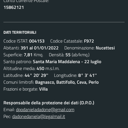
Conto Corrente Postale:
15862121
DATI TERRITORIALI
Codice ISTAT:
004153
Codice Catastale:
F972
Abitanti:
391 al 01/01/2022
Denominazione:
Nucettesi
Superficie:
7,81
Kmq. Densità:
55
(ab/kmq.)
Santo patrono:
Santa Maria Maddalena - 22 luglio
Altitudine media:
450
m.s.l.m.
Latitudine:
44° 20' 29''
Longitudine:
8° 3' 41''
Comuni limitrofi:
Bagnasco, Battifollo, Ceva, Perlo
Frazioni e borgate:
Villa
Responsabile della protezione dei dati (D.P.O.)
Email:
dpodanieladadone@gmail.com
Pec:
dadonedaniela@legalmail.it