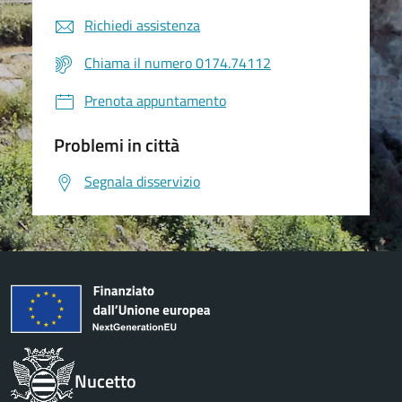
Richiedi assistenza
Chiama il numero 0174.74112
Prenota appuntamento
Problemi in città
Segnala disservizio
Nucetto