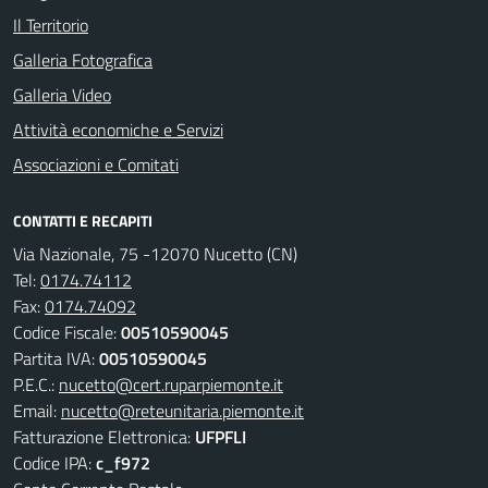
Il Territorio
Galleria Fotografica
Galleria Video
Attività economiche e Servizi
Associazioni e Comitati
CONTATTI E RECAPITI
Via Nazionale, 75 -12070 Nucetto (CN)
Tel:
0174.74112
Fax:
0174.74092
Codice Fiscale:
00510590045
Partita IVA:
00510590045
P.E.C.:
nucetto@cert.ruparpiemonte.it
Email:
nucetto@reteunitaria.piemonte.it
Fatturazione Elettronica:
UFPFLI
Codice IPA:
c_f972