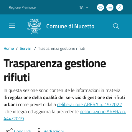
ITA
Regione Piemonte
Lingua attiva:
Comune di Nucetto
Home
/
Servizi
/
Trasparenza gestione rifiuti
Trasparenza gestione
rifiuti
In questa sezione sono contenute le informazioni in materia
di
regolazione della qualità del servizio di gestione dei rifiuti
urbani
come previsto dalla
deliberazione ARERA n. 15/2022
(apre il link in una nuova scheda)
che integra ed aggiorna la precedente
deliberazione ARERA n.
444/2019
Condividi
Vedi azioni