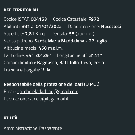
DATI TERRITORIALI
Codice ISTAT:
004153
Codice Catastale:
F972
Abitanti:
391 al 01/01/2022
Denominazione:
Nucettesi
Superficie:
7,81
Kmq. Densità:
55
(ab/kmq.)
Santo patrono:
Santa Maria Maddalena - 22 luglio
Altitudine media:
450
m.s.l.m.
Latitudine:
44° 20' 29''
Longitudine:
8° 3' 41''
Comuni limitrofi:
Bagnasco, Battifollo, Ceva, Perlo
Frazioni e borgate:
Villa
Responsabile della protezione dei dati (D.P.O.)
Email:
dpodanieladadone@gmail.com
Pec:
dadonedaniela@legalmail.it
UTILITÀ
Amministrazione Trasparente