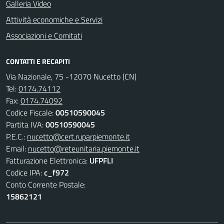
Galleria Video
Attività economiche e Servizi
Associazioni e Comitati
CONTATTI E RECAPITI
Via Nazionale, 75 -12070 Nucetto (CN)
Tel:
0174.74112
Fax:
0174.74092
Codice Fiscale:
00510590045
Partita IVA:
00510590045
P.E.C.:
nucetto@cert.ruparpiemonte.it
Email:
nucetto@reteunitaria.piemonte.it
Fatturazione Elettronica:
UFPFLI
Codice IPA:
c_f972
Conto Corrente Postale:
15862121