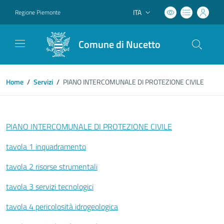
ITA
Regione Piemonte
Lingua attiva:
Comune di Nucetto
Home
/
Servizi
/
PIANO INTERCOMUNALE DI PROTEZIONE CIVILE
PIANO INTERCOMUNALE DI PROTEZIONE CIVILE
tavola 1 inquadramento
tavola 2 risorse strumentali
tavola 3 servizi tecnologici
tavola 4 pericolosità idrogeologica