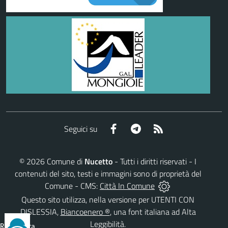
Facebook
Telegram
RSS
Seguici su
©
2026
Comune di
Nucetto
- Tutti i diritti riservati - I
contenuti del sito, testi e immagini sono di proprietà del
Comune - CMS:
Città In Comune
Questo sito utilizza, nella versione per UTENTI CON
DISLESSIA,
Biancoenero ®
, una font italiana ad Alta
Leggibilità.
Reimposta