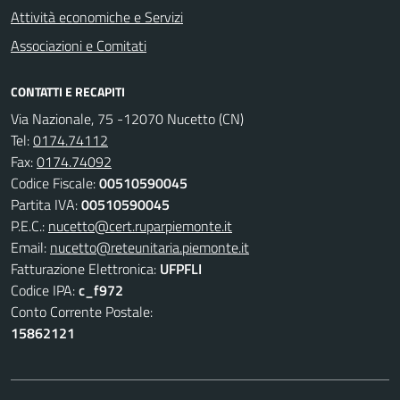
Attività economiche e Servizi
Associazioni e Comitati
CONTATTI E RECAPITI
Via Nazionale, 75 -12070 Nucetto (CN)
Tel:
0174.74112
Fax:
0174.74092
Codice Fiscale:
00510590045
Partita IVA:
00510590045
P.E.C.:
nucetto@cert.ruparpiemonte.it
Email:
nucetto@reteunitaria.piemonte.it
Fatturazione Elettronica:
UFPFLI
Codice IPA:
c_f972
Conto Corrente Postale:
15862121