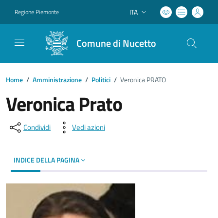
ITA
Regione Piemonte
Lingua attiva:
Comune di Nucetto
Home
/
Amministrazione
/
Politici
/
Veronica PRATO
Veronica Prato
Condividi
Vedi azioni
INDICE DELLA PAGINA