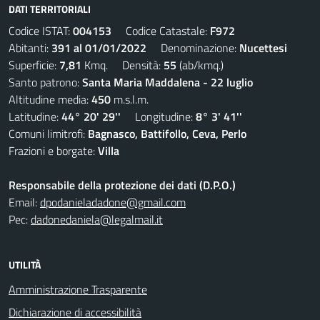
DATI TERRITORIALI
Codice ISTAT:
004153
Codice Catastale:
F972
Abitanti:
391 al 01/01/2022
Denominazione:
Nucettesi
Superficie:
7,81
Kmq. Densità:
55
(ab/kmq.)
Santo patrono:
Santa Maria Maddalena - 22 luglio
Altitudine media:
450
m.s.l.m.
Latitudine:
44° 20' 29''
Longitudine:
8° 3' 41''
Comuni limitrofi:
Bagnasco, Battifollo, Ceva, Perlo
Frazioni e borgate:
Villa
Responsabile della protezione dei dati (D.P.O.)
Email:
dpodanieladadone@gmail.com
Pec:
dadonedaniela@legalmail.it
UTILITÀ
Amministrazione Trasparente
Dichiarazione di accessibilità