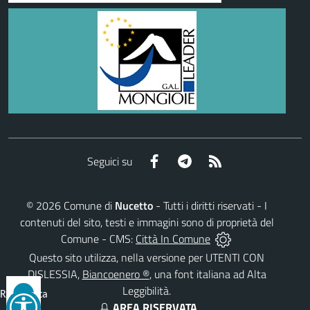
Facebook
Telegram
RSS
Seguici su
©
2026
Comune di
Nucetto
- Tutti i diritti riservati - I
contenuti del sito, testi e immagini sono di proprietà del
Comune - CMS:
Città In Comune
Questo sito utilizza, nella versione per UTENTI CON
DISLESSIA,
Biancoenero ®
, una font italiana ad Alta
Leggibilità.
Reimposta
AREA RISERVATA
tutto