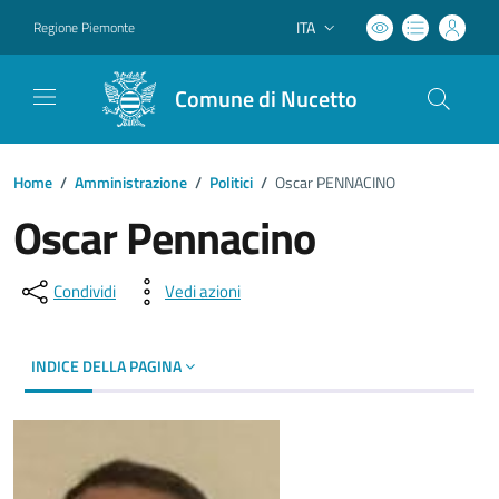
ITA
Regione Piemonte
Lingua attiva:
Comune di Nucetto
Home
/
Amministrazione
/
Politici
/
Oscar PENNACINO
Oscar Pennacino
Condividi
Vedi azioni
INDICE DELLA PAGINA