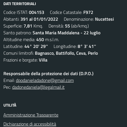
DATI TERRITORIALI
Codice ISTAT:
004153
Codice Catastale:
F972
Abitanti:
391 al 01/01/2022
Denominazione:
Nucettesi
Superficie:
7,81
Kmq. Densità:
55
(ab/kmq.)
Santo patrono:
Santa Maria Maddalena - 22 luglio
Altitudine media:
450
m.s.l.m.
Latitudine:
44° 20' 29''
Longitudine:
8° 3' 41''
Comuni limitrofi:
Bagnasco, Battifollo, Ceva, Perlo
Frazioni e borgate:
Villa
Responsabile della protezione dei dati (D.P.O.)
Email:
dpodanieladadone@gmail.com
Pec:
dadonedaniela@legalmail.it
UTILITÀ
Amministrazione Trasparente
Dichiarazione di accessibilità