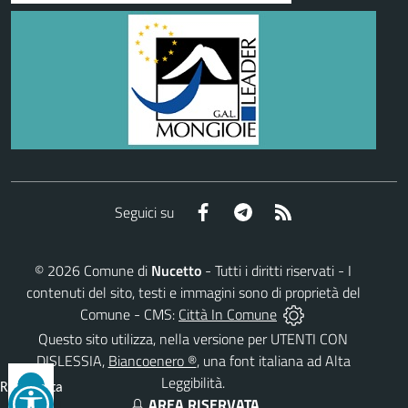
Facebook
Telegram
RSS
Seguici su
©
2026
Comune di
Nucetto
- Tutti i diritti riservati - I
contenuti del sito, testi e immagini sono di proprietà del
Comune - CMS:
Città In Comune
Questo sito utilizza, nella versione per UTENTI CON
DISLESSIA,
Biancoenero ®
, una font italiana ad Alta
Leggibilità.
Reimposta
AREA RISERVATA
tutto