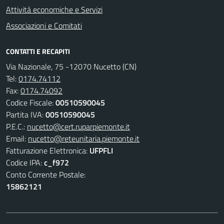
Attività economiche e Servizi
Associazioni e Comitati
CONTATTI E RECAPITI
Via Nazionale, 75 -12070 Nucetto (CN)
Tel:
0174.74112
Fax:
0174.74092
Codice Fiscale:
00510590045
Partita IVA:
00510590045
P.E.C.:
nucetto@cert.ruparpiemonte.it
Email:
nucetto@reteunitaria.piemonte.it
Fatturazione Elettronica:
UFPFLI
Codice IPA:
c_f972
Conto Corrente Postale:
15862121