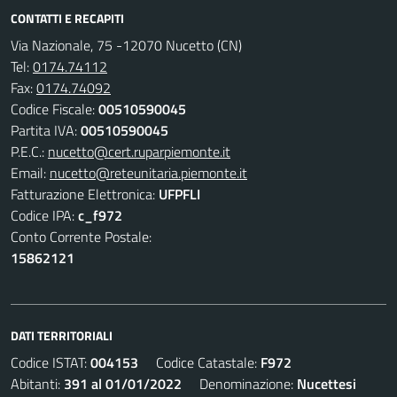
CONTATTI E RECAPITI
Via Nazionale, 75 -12070 Nucetto (CN)
Tel:
0174.74112
Fax:
0174.74092
Codice Fiscale:
00510590045
Partita IVA:
00510590045
P.E.C.:
nucetto@cert.ruparpiemonte.it
Email:
nucetto@reteunitaria.piemonte.it
Fatturazione Elettronica:
UFPFLI
Codice IPA:
c_f972
Conto Corrente Postale:
15862121
DATI TERRITORIALI
Codice ISTAT:
004153
Codice Catastale:
F972
Abitanti:
391 al 01/01/2022
Denominazione:
Nucettesi