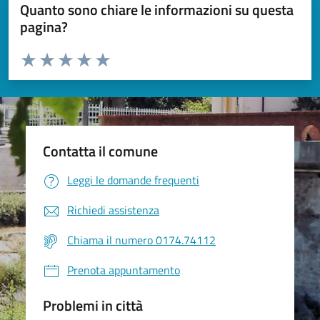
Quanto sono chiare le informazioni su questa
pagina?
Valuta da 1 a 5 stelle la pagina
Valuta 1 stelle su 5
Valuta 2 stelle su 5
Valuta 3 stelle su 5
Valuta 4 stelle su 5
Valuta 5 stelle su 5
Contatta il comune
Leggi le domande frequenti
Richiedi assistenza
Chiama il numero 0174.74112
Prenota appuntamento
Problemi in città