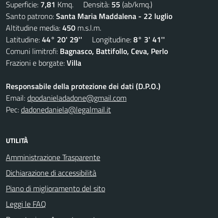
Superficie:
7,81
Kmq. Densità:
55
(ab/kmq.)
Santo patrono:
Santa Maria Maddalena - 22 luglio
Altitudine media:
450
m.s.l.m.
Latitudine:
44° 20' 29''
Longitudine:
8° 3' 41''
Comuni limitrofi:
Bagnasco, Battifollo, Ceva, Perlo
Frazioni e borgate:
Villa
Responsabile della protezione dei dati (D.P.O.)
Email:
dpodanieladadone@gmail.com
Pec:
dadonedaniela@legalmail.it
UTILITÀ
Amministrazione Trasparente
Dichiarazione di accessibilità
Piano di miglioramento del sito
Leggi le FAQ