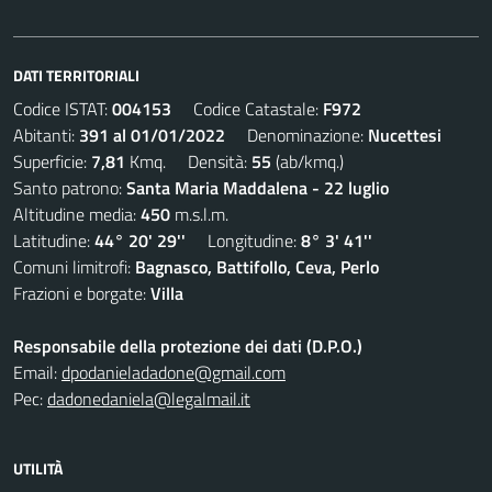
DATI TERRITORIALI
Codice ISTAT:
004153
Codice Catastale:
F972
Abitanti:
391 al 01/01/2022
Denominazione:
Nucettesi
Superficie:
7,81
Kmq. Densità:
55
(ab/kmq.)
Santo patrono:
Santa Maria Maddalena - 22 luglio
Altitudine media:
450
m.s.l.m.
Latitudine:
44° 20' 29''
Longitudine:
8° 3' 41''
Comuni limitrofi:
Bagnasco, Battifollo, Ceva, Perlo
Frazioni e borgate:
Villa
Responsabile della protezione dei dati (D.P.O.)
Email:
dpodanieladadone@gmail.com
Pec:
dadonedaniela@legalmail.it
UTILITÀ