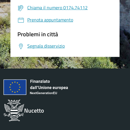
Chiama il numero 0174.74112
Prenota appuntamento
Problemi in città
Segnala disservizio
Nucetto