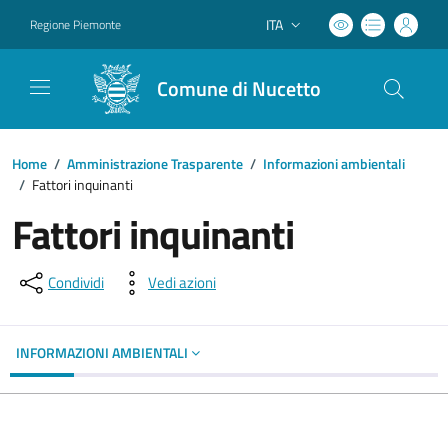
ITA
Regione Piemonte
Lingua attiva:
Comune di Nucetto
Home
/
Amministrazione Trasparente
/
Informazioni ambientali
/
Fattori inquinanti
Fattori inquinanti
Condividi
Vedi azioni
INFORMAZIONI AMBIENTALI