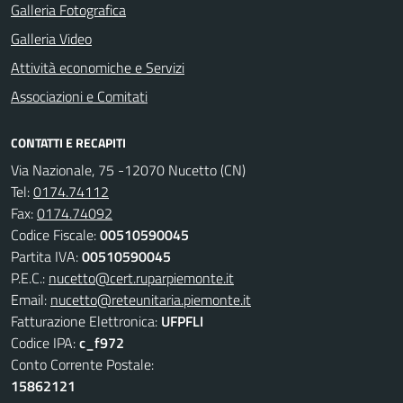
Galleria Fotografica
Galleria Video
Attività economiche e Servizi
Associazioni e Comitati
CONTATTI E RECAPITI
Via Nazionale, 75 -12070 Nucetto (CN)
Tel:
0174.74112
Fax:
0174.74092
Codice Fiscale:
00510590045
Partita IVA:
00510590045
P.E.C.:
nucetto@cert.ruparpiemonte.it
Email:
nucetto@reteunitaria.piemonte.it
Fatturazione Elettronica:
UFPFLI
Codice IPA:
c_f972
Conto Corrente Postale:
15862121