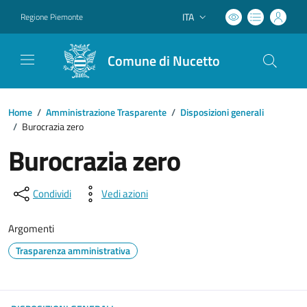
ITA
Regione Piemonte
Lingua attiva:
Comune di Nucetto
Home
/
Amministrazione Trasparente
/
Disposizioni generali
/
Burocrazia zero
Burocrazia zero
Condividi
Vedi azioni
Argomenti
Trasparenza amministrativa