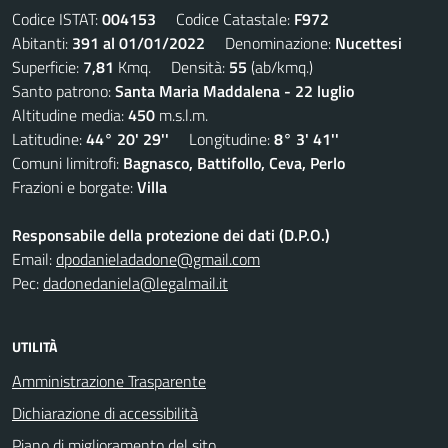
Codice ISTAT:
004153
Codice Catastale:
F972
Abitanti:
391 al 01/01/2022
Denominazione:
Nucettesi
Superficie:
7,81
Kmq. Densità:
55
(ab/kmq.)
Santo patrono:
Santa Maria Maddalena - 22 luglio
Altitudine media:
450
m.s.l.m.
Latitudine:
44° 20' 29''
Longitudine:
8° 3' 41''
Comuni limitrofi:
Bagnasco, Battifollo, Ceva, Perlo
Frazioni e borgate:
Villa
Responsabile della protezione dei dati (D.P.O.)
Email:
dpodanieladadone@gmail.com
Pec:
dadonedaniela@legalmail.it
UTILITÀ
Amministrazione Trasparente
Dichiarazione di accessibilità
Piano di miglioramento del sito