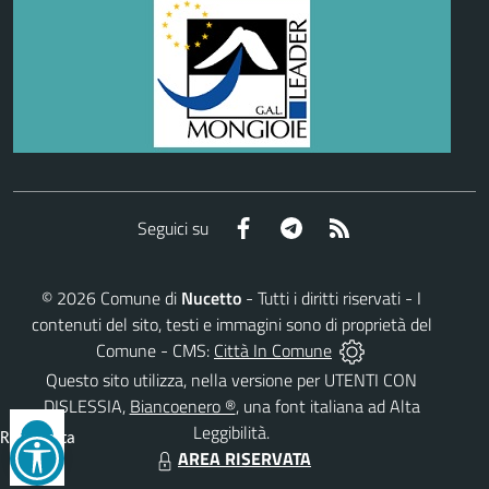
Facebook
Telegram
RSS
Seguici su
©
2026
Comune di
Nucetto
- Tutti i diritti riservati - I
contenuti del sito, testi e immagini sono di proprietà del
Comune - CMS:
Città In Comune
Questo sito utilizza, nella versione per UTENTI CON
DISLESSIA,
Biancoenero ®
, una font italiana ad Alta
Leggibilità.
Reimposta
AREA RISERVATA
tutto