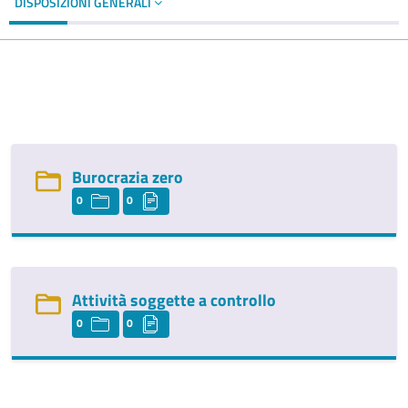
DISPOSIZIONI GENERALI
Burocrazia zero
0
0
Attività soggette a controllo
0
0