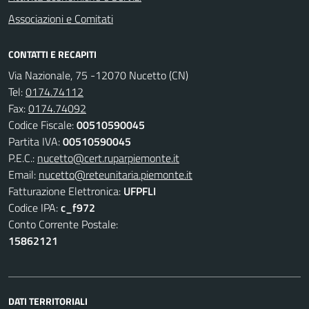
Associazioni e Comitati
CONTATTI E RECAPITI
Via Nazionale, 75 -12070 Nucetto (CN)
Tel:
0174.74112
Fax:
0174.74092
Codice Fiscale:
00510590045
Partita IVA:
00510590045
P.E.C.:
nucetto@cert.ruparpiemonte.it
Email:
nucetto@reteunitaria.piemonte.it
Fatturazione Elettronica:
UFPFLI
Codice IPA:
c_f972
Conto Corrente Postale:
15862121
DATI TERRITORIALI