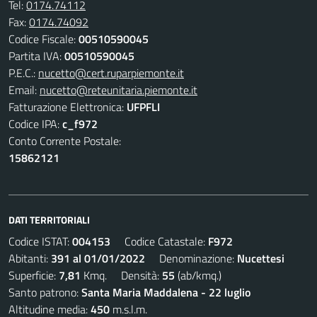
Tel:
0174.74112
Fax:
0174.74092
Codice Fiscale:
00510590045
Partita IVA:
00510590045
P.E.C.:
nucetto@cert.ruparpiemonte.it
Email:
nucetto@reteunitaria.piemonte.it
Fatturazione Elettronica:
UFPFLI
Codice IPA:
c_f972
Conto Corrente Postale:
15862121
DATI TERRITORIALI
Codice ISTAT:
004153
Codice Catastale:
F972
Abitanti:
391 al 01/01/2022
Denominazione:
Nucettesi
Superficie:
7,81
Kmq. Densità:
55
(ab/kmq.)
Santo patrono:
Santa Maria Maddalena - 22 luglio
Altitudine media:
450
m.s.l.m.