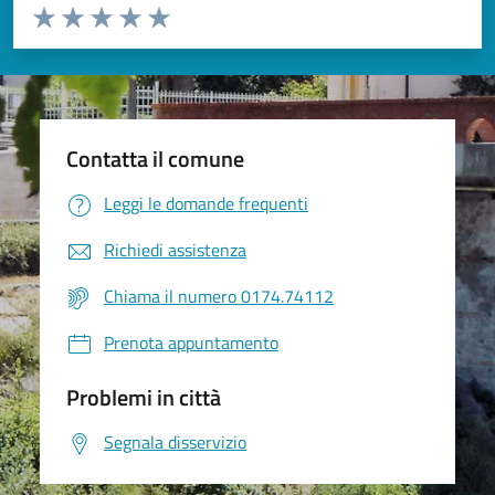
Valuta da 1 a 5 stelle la pagina
Valuta 1 stelle su 5
Valuta 2 stelle su 5
Valuta 3 stelle su 5
Valuta 4 stelle su 5
Valuta 5 stelle su 5
Contatta il comune
Leggi le domande frequenti
Richiedi assistenza
Chiama il numero 0174.74112
Prenota appuntamento
Problemi in città
Segnala disservizio