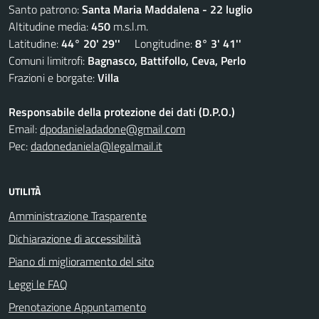
Santo patrono:
Santa Maria Maddalena - 22 luglio
Altitudine media:
450
m.s.l.m.
Latitudine:
44° 20' 29''
Longitudine:
8° 3' 41''
Comuni limitrofi:
Bagnasco, Battifollo, Ceva, Perlo
Frazioni e borgate:
Villa
Responsabile della protezione dei dati (D.P.O.)
Email:
dpodanieladadone@gmail.com
Pec:
dadonedaniela@legalmail.it
UTILITÀ
Amministrazione Trasparente
Dichiarazione di accessibilità
Piano di miglioramento del sito
Leggi le FAQ
Prenotazione Appuntamento