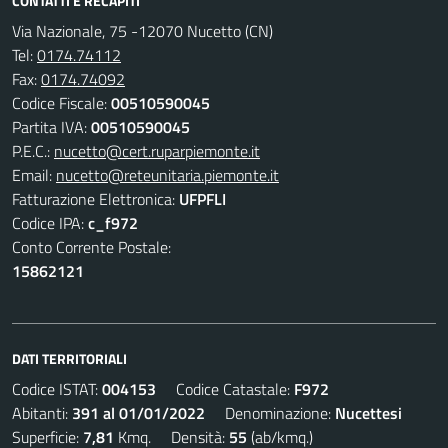
CONTATTI E RECAPITI
Via Nazionale, 75 -12070 Nucetto (CN)
Tel:
0174.74112
Fax:
0174.74092
Codice Fiscale:
00510590045
Partita IVA:
00510590045
P.E.C.:
nucetto@cert.ruparpiemonte.it
Email:
nucetto@reteunitaria.piemonte.it
Fatturazione Elettronica:
UFPFLI
Codice IPA:
c_f972
Conto Corrente Postale:
15862121
DATI TERRITORIALI
Codice ISTAT:
004153
Codice Catastale:
F972
Abitanti:
391 al 01/01/2022
Denominazione:
Nucettesi
Superficie:
7,81
Kmq. Densità:
55
(ab/kmq.)