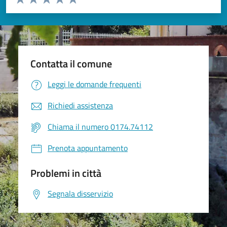
Valuta 1 stelle su 5
Valuta 2 stelle su 5
Valuta 3 stelle su 5
Valuta 4 stelle su 5
Valuta 5 stelle su 5
Contatta il comune
Leggi le domande frequenti
Richiedi assistenza
Chiama il numero 0174.74112
Prenota appuntamento
Problemi in città
Segnala disservizio