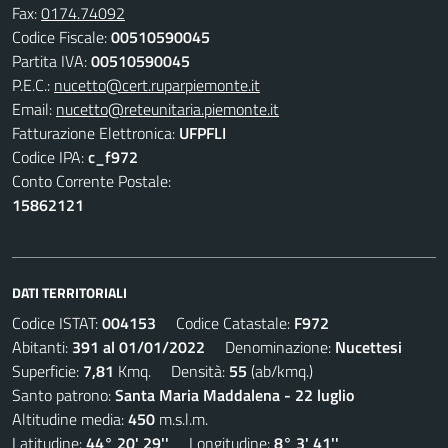
Fax:
0174.74092
Codice Fiscale:
00510590045
Partita IVA:
00510590045
P.E.C.:
nucetto@cert.ruparpiemonte.it
Email:
nucetto@reteunitaria.piemonte.it
Fatturazione Elettronica:
UFPFLI
Codice IPA:
c_f972
Conto Corrente Postale:
15862121
DATI TERRITORIALI
Codice ISTAT:
004153
Codice Catastale:
F972
Abitanti:
391 al 01/01/2022
Denominazione:
Nucettesi
Superficie:
7,81
Kmq. Densità:
55
(ab/kmq.)
Santo patrono:
Santa Maria Maddalena - 22 luglio
Altitudine media:
450
m.s.l.m.
Latitudine:
44° 20' 29''
Longitudine:
8° 3' 41''