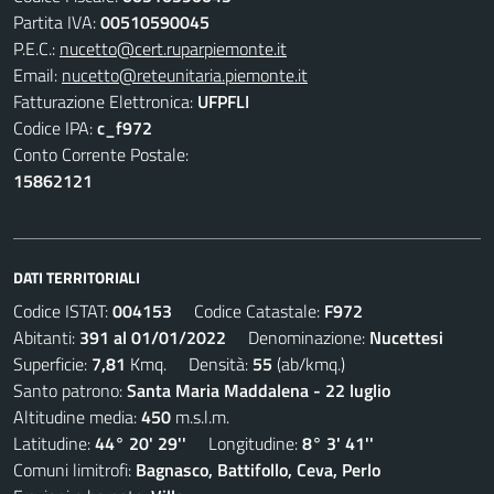
Partita IVA:
00510590045
P.E.C.:
nucetto@cert.ruparpiemonte.it
Email:
nucetto@reteunitaria.piemonte.it
Fatturazione Elettronica:
UFPFLI
Codice IPA:
c_f972
Conto Corrente Postale:
15862121
DATI TERRITORIALI
Codice ISTAT:
004153
Codice Catastale:
F972
Abitanti:
391 al 01/01/2022
Denominazione:
Nucettesi
Superficie:
7,81
Kmq. Densità:
55
(ab/kmq.)
Santo patrono:
Santa Maria Maddalena - 22 luglio
Altitudine media:
450
m.s.l.m.
Latitudine:
44° 20' 29''
Longitudine:
8° 3' 41''
Comuni limitrofi:
Bagnasco, Battifollo, Ceva, Perlo