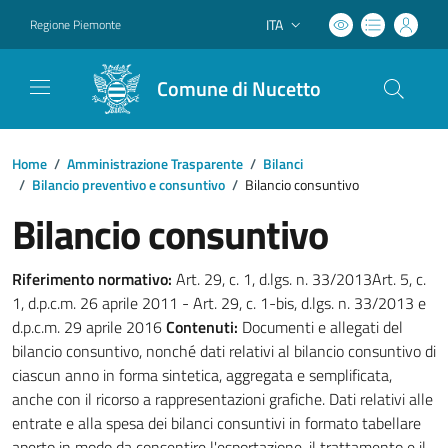
ITA
Regione Piemonte
Lingua attiva:
Comune di Nucetto
Home
/
Amministrazione Trasparente
/
Bilanci
/
Bilancio preventivo e consuntivo
/
Bilancio consuntivo
Bilancio consuntivo
Riferimento normativo:
Art. 29, c. 1, d.lgs. n. 33/2013Art. 5, c.
1, d.p.c.m. 26 aprile 2011 - Art. 29, c. 1-bis, d.lgs. n. 33/2013 e
d.p.c.m. 29 aprile 2016
Contenuti:
Documenti e allegati del
bilancio consuntivo, nonché dati relativi al bilancio consuntivo di
ciascun anno in forma sintetica, aggregata e semplificata,
anche con il ricorso a rappresentazioni grafiche. Dati relativi alle
entrate e alla spesa dei bilanci consuntivi in formato tabellare
aperto in modo da consentire l'esportazione, il trattamento e il