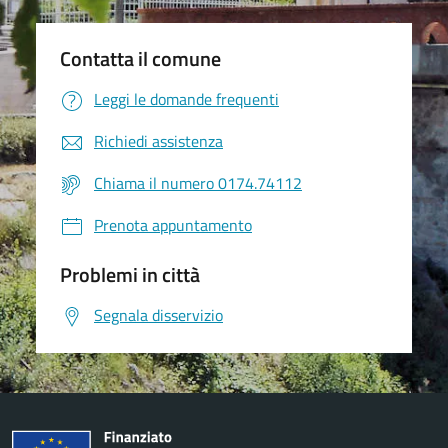
Contatta il comune
Leggi le domande frequenti
Richiedi assistenza
Chiama il numero 0174.74112
Prenota appuntamento
Problemi in città
Segnala disservizio