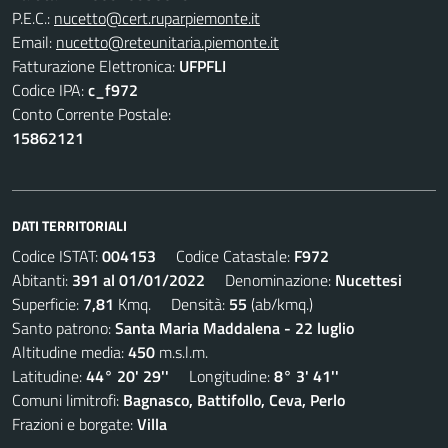
P.E.C.:
nucetto@cert.ruparpiemonte.it
Email:
nucetto@reteunitaria.piemonte.it
Fatturazione Elettronica:
UFPFLI
Codice IPA:
c_f972
Conto Corrente Postale:
15862121
DATI TERRITORIALI
Codice ISTAT:
004153
Codice Catastale:
F972
Abitanti:
391 al 01/01/2022
Denominazione:
Nucettesi
Superficie:
7,81
Kmq. Densità:
55
(ab/kmq.)
Santo patrono:
Santa Maria Maddalena - 22 luglio
Altitudine media:
450
m.s.l.m.
Latitudine:
44° 20' 29''
Longitudine:
8° 3' 41''
Comuni limitrofi:
Bagnasco, Battifollo, Ceva, Perlo
Frazioni e borgate:
Villa