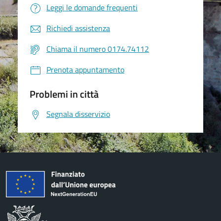
Leggi le domande frequenti
Richiedi assistenza
Chiama il numero 0174.74112
Prenota appuntamento
Problemi in città
Segnala disservizio