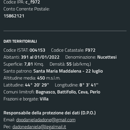
Codice IPA:
c_f972
Conto Corrente Postale:
15862121
DATI TERRITORIALI
Codice ISTAT:
004153
Codice Catastale:
F972
Abitanti:
391 al 01/01/2022
Denominazione:
Nucettesi
Superficie:
7,81
Kmq. Densità:
55
(ab/kmq.)
Santo patrono:
Santa Maria Maddalena - 22 luglio
Altitudine media:
450
m.s.l.m.
Latitudine:
44° 20' 29''
Longitudine:
8° 3' 41''
Comuni limitrofi:
Bagnasco, Battifollo, Ceva, Perlo
Frazioni e borgate:
Villa
Responsabile della protezione dei dati (D.P.O.)
Email:
dpodanieladadone@gmail.com
Pec:
dadonedaniela@legalmail.it