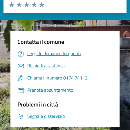
Valuta da 1 a 5 stelle la pagina
Valuta 1 stelle su 5
Valuta 2 stelle su 5
Valuta 3 stelle su 5
Valuta 4 stelle su 5
Valuta 5 stelle su 5
Contatta il comune
Leggi le domande frequenti
Richiedi assistenza
Chiama il numero 0174.74112
Prenota appuntamento
Problemi in città
Segnala disservizio