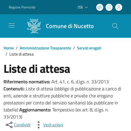
ITA
Regione Piemonte
Lingua attiva:
Comune di Nucetto
Home
/
Amministrazione Trasparente
/
Servizi erogati
/
Liste di attesa
Liste di attesa
Riferimento normativo:
Art. 41, c. 6, d.lgs. n. 33/2013
Contenuti:
Liste di attesa (obbligo di pubblicazione a carico di
enti, aziende e strutture pubbliche e private che erogano
prestazioni per conto del servizio sanitario) (da pubblicare in
tabelle)
Aggiornamento:
Tempestivo (ex art. 8, d.lgs. n.
33/2013)
Condividi
Vedi azioni