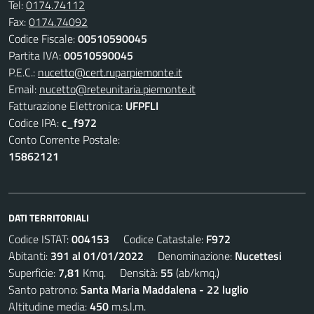
Tel:
0174.74112
Fax:
0174.74092
Codice Fiscale:
00510590045
Partita IVA:
00510590045
P.E.C.:
nucetto@cert.ruparpiemonte.it
Email:
nucetto@reteunitaria.piemonte.it
Fatturazione Elettronica:
UFPFLI
Codice IPA:
c_f972
Conto Corrente Postale:
15862121
DATI TERRITORIALI
Codice ISTAT:
004153
Codice Catastale:
F972
Abitanti:
391 al 01/01/2022
Denominazione:
Nucettesi
Superficie:
7,81
Kmq. Densità:
55
(ab/kmq.)
Santo patrono:
Santa Maria Maddalena - 22 luglio
Altitudine media:
450
m.s.l.m.