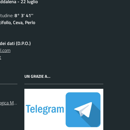
dalena - 22 luglio
udine:
8° 3' 41''
follo, Ceva, Perlo
ei dati (D.P.O.)
l.com
t
UN GRAZIE A...
ogica Monregalese