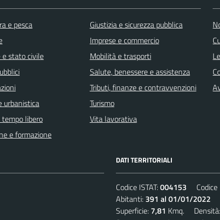
ra e pesca
Giustizia e sicurezza pubblica
No
e
Imprese e commercio
Cu
e stato civile
Mobilità e trasporti
Le
ubblici
Salute, benessere e assistenza
C
zioni
Tributi, finanze e contravvenzioni
Av
 urbanistica
Turismo
e tempo libero
Vita lavorativa
ne e formazione
DATI TERRITORIALI
Codice ISTAT:
004153
Codice C
Abitanti:
391 al 01/01/2022
De
Superficie:
7,81
Kmq. Densità