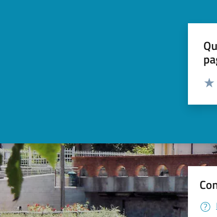
Qu
pa
Valut
Valu
Con