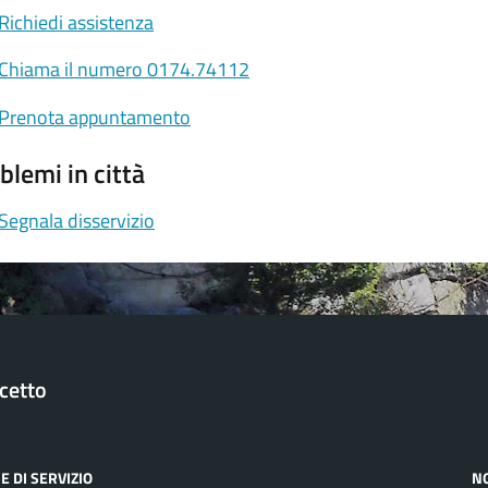
Richiedi assistenza
Chiama il numero 0174.74112
Prenota appuntamento
blemi in città
Segnala disservizio
cetto
E DI SERVIZIO
N