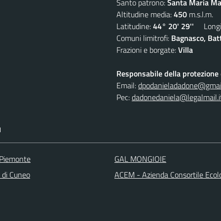
Santo patrono:
Santa Maria Mad
Altitudine media:
450
m.s.l.m.
Latitudine:
44° 20' 29''
Longit
Comuni limitrofi:
Bagnasco, Batti
Frazioni e borgate:
Villa
Responsabile della protezione d
Email:
dpodanieladadone@gmai
Pec:
dadonedaniela@legalmail.i
I
 Piemonte
GAL MONGIOIE
a di Cuneo
ACEM - Azienda Consortile Ecol