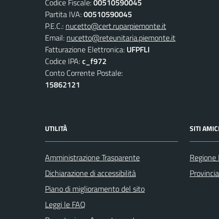
Codice Fiscale:
00510590045
Partita IVA:
00510590045
P.E.C.:
nucetto@cert.ruparpiemonte.it
Email:
nucetto@reteunitaria.piemonte.it
Fatturazione Elettronica:
UFPFLI
Codice IPA:
c_f972
Conto Corrente Postale:
15862121
UTILITÀ
SITI AMIC
Amministrazione Trasparente
Regione
Dichiarazione di accessibilità
Provinci
Piano di miglioramento del sito
Leggi le FAQ