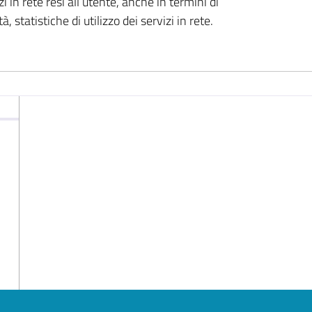
zi in rete resi all’utente, anche in termini di
à, statistiche di utilizzo dei servizi in rete.