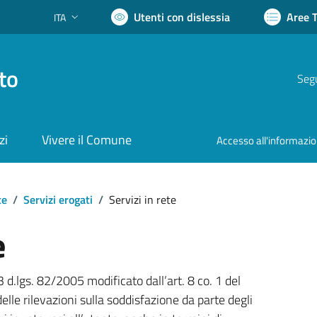
Utenti con dislessia
Aree 
ITA
Lingua attiva:
to
Segu
zi
Vivere il Comune
Accesso all'informazi
te
/
Servizi erogati
/
Servizi in rete
e
3 d.lgs. 82/2005 modificato dall’art. 8 co. 1 del
delle rilevazioni sulla soddisfazione da parte degli