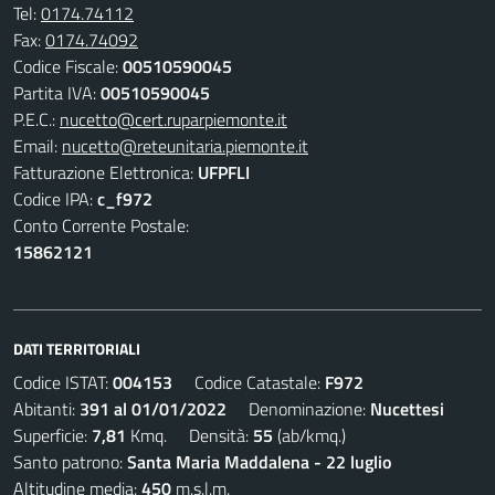
Tel:
0174.74112
Fax:
0174.74092
Codice Fiscale:
00510590045
Partita IVA:
00510590045
P.E.C.:
nucetto@cert.ruparpiemonte.it
Email:
nucetto@reteunitaria.piemonte.it
Fatturazione Elettronica:
UFPFLI
Codice IPA:
c_f972
Conto Corrente Postale:
15862121
DATI TERRITORIALI
Codice ISTAT:
004153
Codice Catastale:
F972
Abitanti:
391 al 01/01/2022
Denominazione:
Nucettesi
Superficie:
7,81
Kmq. Densità:
55
(ab/kmq.)
Santo patrono:
Santa Maria Maddalena - 22 luglio
Altitudine media:
450
m.s.l.m.