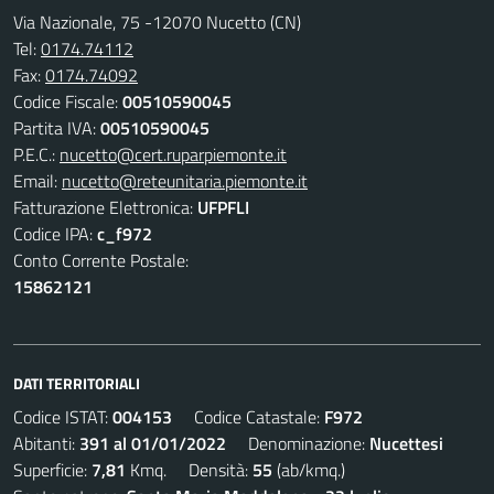
Via Nazionale, 75 -12070 Nucetto (CN)
Tel:
0174.74112
Fax:
0174.74092
Codice Fiscale:
00510590045
Partita IVA:
00510590045
P.E.C.:
nucetto@cert.ruparpiemonte.it
Email:
nucetto@reteunitaria.piemonte.it
Fatturazione Elettronica:
UFPFLI
Codice IPA:
c_f972
Conto Corrente Postale:
15862121
DATI TERRITORIALI
Codice ISTAT:
004153
Codice Catastale:
F972
Abitanti:
391 al 01/01/2022
Denominazione:
Nucettesi
Superficie:
7,81
Kmq. Densità:
55
(ab/kmq.)