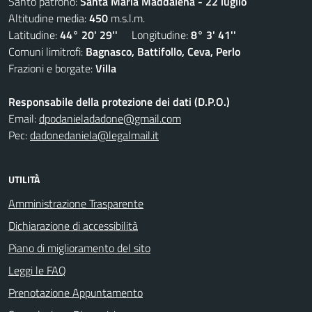
Santo patrono:
Santa Maria Maddalena - 22 luglio
Altitudine media:
450
m.s.l.m.
Latitudine:
44° 20' 29''
Longitudine:
8° 3' 41''
Comuni limitrofi:
Bagnasco, Battifollo, Ceva, Perlo
Frazioni e borgate:
Villa
Responsabile della protezione dei dati (D.P.O.)
Email:
dpodanieladadone@gmail.com
Pec:
dadonedaniela@legalmail.it
UTILITÀ
Amministrazione Trasparente
Dichiarazione di accessibilità
Piano di miglioramento del sito
Leggi le FAQ
Prenotazione Appuntamento