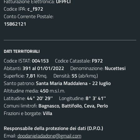
Fatturazione Elettronica:
UFPFLI
Codice IPA:
c_f972
Conto Corrente Postale:
15862121
DATI TERRITORIALI
Codice ISTAT:
004153
Codice Catastale:
F972
Abitanti:
391 al 01/01/2022
Denominazione:
Nucettesi
Superficie:
7,81
Kmq. Densità:
55
(ab/kmq.)
Santo patrono:
Santa Maria Maddalena - 22 luglio
Altitudine media:
450
m.s.l.m.
Latitudine:
44° 20' 29''
Longitudine:
8° 3' 41''
Comuni limitrofi:
Bagnasco, Battifollo, Ceva, Perlo
Frazioni e borgate:
Villa
Responsabile della protezione dei dati (D.P.O.)
Email:
dpodanieladadone@gmail.com