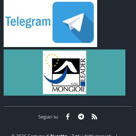
Facebook
Telegram
RSS
Seguici su
©
2026
Comune di
Nucetto
- Tutti i diritti riservati - I