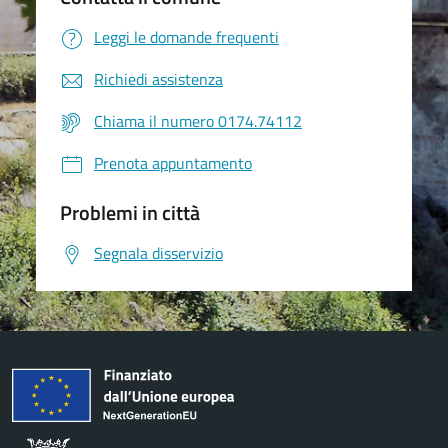
Leggi le domande frequenti
Richiedi assistenza
Chiama il numero 0174.74112
Prenota appuntamento
Problemi in città
Segnala disservizio