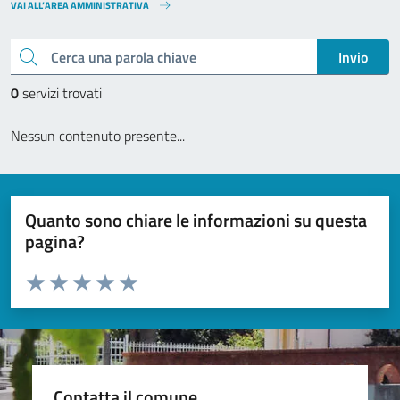
VAI ALL’AREA AMMINISTRATIVA
Cerca una parola chiave
Invio
0
servizi trovati
Nessun contenuto presente...
Quanto sono chiare le informazioni su questa
pagina?
Valuta da 1 a 5 stelle la pagina
Valuta 1 stelle su 5
Valuta 2 stelle su 5
Valuta 3 stelle su 5
Valuta 4 stelle su 5
Valuta 5 stelle su 5
Contatta il comune