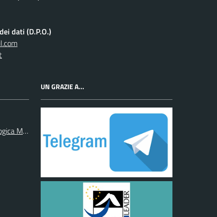
ei dati (D.P.O.)
l.com
t
UN GRAZIE A...
ogica Monregalese