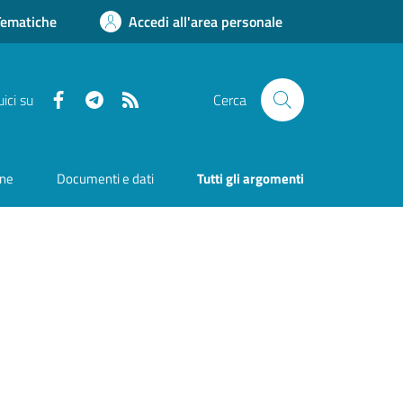
Tematiche
Accedi all'area personale
Facebook
Telegram
RSS
ici su
Cerca
one
Documenti e dati
Tutti gli argomenti