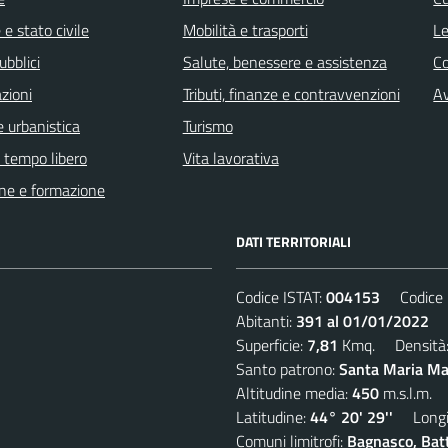
e stato civile
Mobilità e trasporti
Le
ubblici
Salute, benessere e assistenza
C
zioni
Tributi, finanze e contravvenzioni
Av
 urbanistica
Turismo
e tempo libero
Vita lavorativa
ne e formazione
DATI TERRITORIALI
Codice ISTAT:
004153
Codice C
Abitanti:
391 al 01/01/2022
De
Superficie:
7,81
Kmq. Densità
Santo patrono:
Santa Maria Mad
Altitudine media:
450
m.s.l.m.
Latitudine:
44° 20' 29''
Longit
Comuni limitrofi:
Bagnasco, Batti