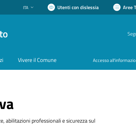
Utenti con dislessia
Aree 
ITA
Lingua attiva:
to
Segu
zi
Vivere il Comune
Accesso all'informazi
iva
e, abilitazioni professionali e sicurezza sul