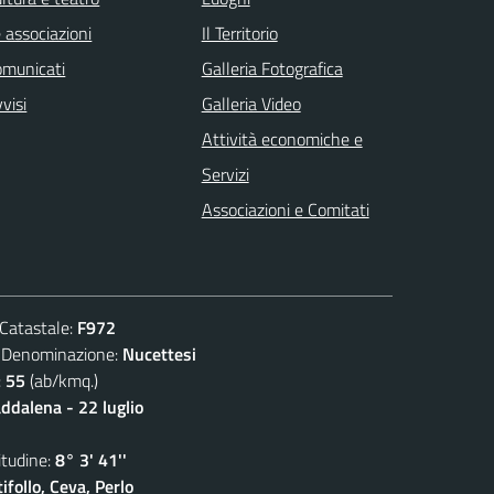
 associazioni
Il Territorio
omunicati
Galleria Fotografica
visi
Galleria Video
Attività economiche e
Servizi
Associazioni e Comitati
atastale:
F972
nominazione:
Nucettesi
:
55
(ab/kmq.)
dalena - 22 luglio
udine:
8° 3' 41''
follo, Ceva, Perlo