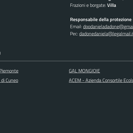
Frazioni e borgate:
Villa
Responsabile della protezione d
Email:
dpodanieladadone@gmai
Pec:
dadonedaniela@legalmail.i
I
 Piemonte
GAL MONGIOIE
a di Cuneo
ACEM - Azienda Consortile Ecol