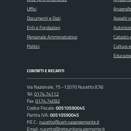
Uffici
Anagrafe 
Documenti e Dati
Appalti p
Enti e Fondazioni
Autorizza
Personale Amministrativo
Catasto e
Politici
Cultura 
Educazio
CONTATTI E RECAPITI
Via Nazionale, 75 -12070 Nucetto (CN)
Tel:
0174.74112
Fax:
0174.74092
Codice Fiscale:
00510590045
Partita IVA:
00510590045
P.E.C.:
nucetto@cert.ruparpiemonte.it
Email:
nucetto@reteunitaria.piemonte.it