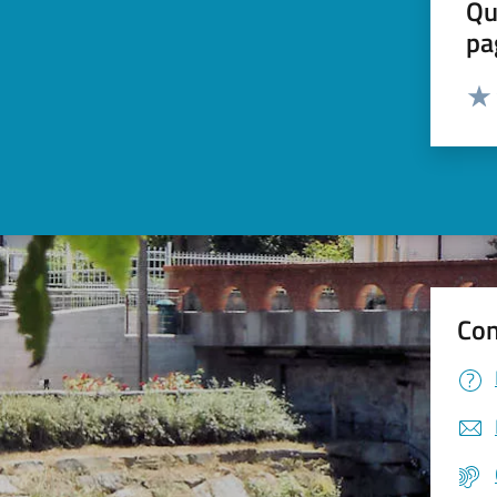
Qu
pa
Valut
Valu
Con