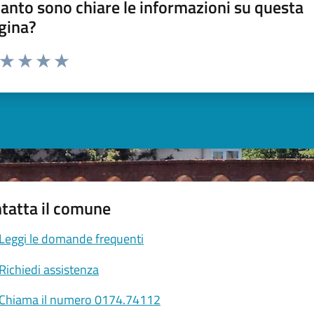
anto sono chiare le informazioni su questa
gina?
a da 1 a 5 stelle la pagina
ta 1 stelle su 5
Valuta 2 stelle su 5
Valuta 3 stelle su 5
Valuta 4 stelle su 5
Valuta 5 stelle su 5
tatta il comune
Leggi le domande frequenti
Richiedi assistenza
Chiama il numero 0174.74112