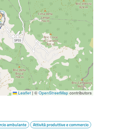
Leaflet
|
©
OpenStreetMap
contributors
cio ambulante
Attività produttive e commercio