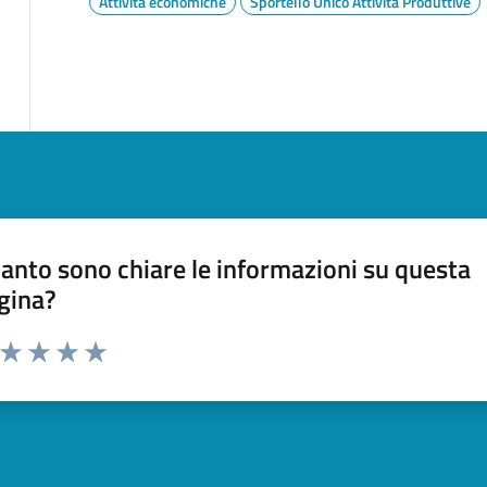
Attività economiche
Sportello Unico Attività Produttive
anto sono chiare le informazioni su questa
gina?
a da 1 a 5 stelle la pagina
ta 1 stelle su 5
Valuta 2 stelle su 5
Valuta 3 stelle su 5
Valuta 4 stelle su 5
Valuta 5 stelle su 5