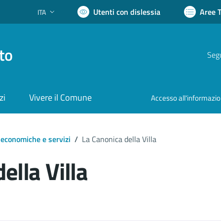
Utenti con dislessia
Aree 
ITA
Lingua attiva:
to
Segu
zi
Vivere il Comune
Accesso all'informazi
 economiche e servizi
/
La Canonica della Villa
ella Villa
ocumento