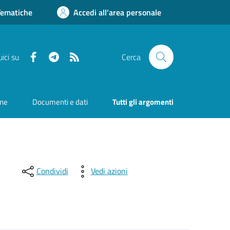
Tematiche
Accedi all'area personale
Facebook
Telegram
RSS
ici su
Cerca
one
Documenti e dati
Tutti gli argomenti
Condividi
Vedi azioni