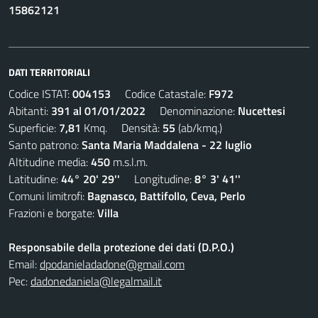
15862121
DATI TERRITORIALI
Codice ISTAT:
004153
Codice Catastale:
F972
Abitanti:
391 al 01/01/2022
Denominazione:
Nucettesi
Superficie:
7,81
Kmq. Densità:
55
(ab/kmq.)
Santo patrono:
Santa Maria Maddalena - 22 luglio
Altitudine media:
450
m.s.l.m.
Latitudine:
44° 20' 29''
Longitudine:
8° 3' 41''
Comuni limitrofi:
Bagnasco, Battifollo, Ceva, Perlo
Frazioni e borgate:
Villa
Responsabile della protezione dei dati (D.P.O.)
Email:
dpodanieladadone@gmail.com
Pec:
dadonedaniela@legalmail.it