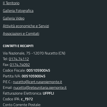
Il Territorio
Galleria Fotografica
Galleria Video
Attività economiche e Servizi
Associazioni e Comitati
CONTATTI E RECAPITI
Via Nazionale, 75 -12070 Nucetto (CN)
Tel:
0174.74112
Fax:
0174.74092
Codice Fiscale:
00510590045
Partita IVA:
00510590045
P.E.C.:
nucetto@cert.ruparpiemonte.it
Email:
nucetto@reteunitaria.piemonte.it
Fatturazione Elettronica:
UFPFLI
Codice IPA:
c_f972
Conto Corrente Postale: