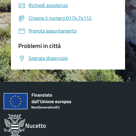
Richiedi assistenza
Chiama il numero 0174.74112
Prenota appuntamento
Problemi in città
Segnala disservizio
Nucetto