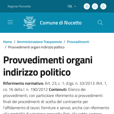
ITA
Regione Piemonte
Lingua attiva:
Comune di Nucetto
Home
/
Amministrazione Trasparente
/
Provvedimenti
/
Provvedimenti organi indirizzo politico
Provvedimenti organi
indirizzo politico
Riferimento normativo:
Art. 23, c. 1, d.lgs. n. 33/2013 /Art. 1,
co. 16 della l. n. 190/2012
Contenuti:
Elenco dei
provvedimenti, con particolare riferimento ai provvedimenti
finali dei procedimenti di: scelta del contraente per
l'affidamento di lavori, forniture e servizi, anche con riferimento
alla modalità di selezione prescelta (link alla sotto-sezione