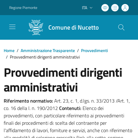
ITA
Regione Piemonte
Lingua attiva:
Comune di Nucetto
Home
/
Amministrazione Trasparente
/
Provvedimenti
/
Provvedimenti dirigenti amministrativi
Provvedimenti dirigenti
amministrativi
Riferimento normativo:
Art. 23, c. 1, d.lgs. n. 33/2013 /Art. 1,
co. 16 della l. n. 190/2012
Contenuti:
Elenco dei
provvedimenti, con particolare riferimento ai provvedimenti
finali dei procedimenti di: scelta del contraente per
l'affidamento di lavori, forniture e servizi, anche con riferimento
alla modalità di selezione prescelta (link alla sotto-sezione