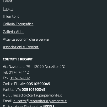
Eventi
Luoghi
Il Territorio
Galleria Fotografica
Galleria Video
Attività economiche e Servizi
Associazioni e Comitati
CONTATTI E RECAPITI
Via Nazionale, 75 -12070 Nucetto (CN)
Tel:
0174.74112
Fax:
0174.74092
Codice Fiscale:
00510590045
Partita IVA:
00510590045
P.E.C.:
nucetto@cert.ruparpiemonte.it
Email:
nucetto@reteunitaria.piemonte.it
Fatturazione Elettronica:
UFPFLI