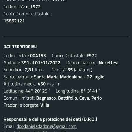
Codice IPA:
c_f972
Conto Corrente Postale:
15862121
DATI TERRITORIALI
Codice ISTAT:
004153
Codice Catastale:
F972
Abitanti:
391 al 01/01/2022
Denominazione:
Nucettesi
Superficie:
7,81
Kmq. Densità:
55
(ab/kmq.)
Santo patrono:
Santa Maria Maddalena - 22 luglio
Altitudine media:
450
m.s.l.m.
Latitudine:
44° 20' 29''
Longitudine:
8° 3' 41''
Comuni limitrofi:
Bagnasco, Battifollo, Ceva, Perlo
Frazioni e borgate:
Villa
Responsabile della protezione dei dati (D.P.O.)
Email:
dpodanieladadone@gmail.com