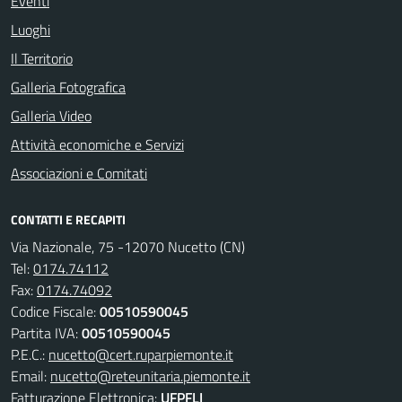
Eventi
Luoghi
Il Territorio
Galleria Fotografica
Galleria Video
Attività economiche e Servizi
Associazioni e Comitati
CONTATTI E RECAPITI
Via Nazionale, 75 -12070 Nucetto (CN)
Tel:
0174.74112
Fax:
0174.74092
Codice Fiscale:
00510590045
Partita IVA:
00510590045
P.E.C.:
nucetto@cert.ruparpiemonte.it
Email:
nucetto@reteunitaria.piemonte.it
Fatturazione Elettronica:
UFPFLI