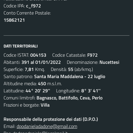
Codice IPA:
c_f972
Conto Corrente Postale:
15862121
DATI TERRITORIALI
Codice ISTAT:
004153
Codice Catastale:
F972
Abitanti:
391 al 01/01/2022
Denominazione:
Nucettesi
Superficie:
7,81
Kmq. Densità:
55
(ab/kmq.)
Santo patrono:
Santa Maria Maddalena - 22 luglio
Altitudine media:
450
m.s.l.m.
Latitudine:
44° 20' 29''
Longitudine:
8° 3' 41''
Comuni limitrofi:
Bagnasco, Battifollo, Ceva, Perlo
Frazioni e borgate:
Villa
Responsabile della protezione dei dati (D.P.O.)
Email:
dpodanieladadone@gmail.com