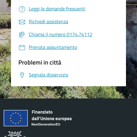
Leggi le domande frequenti
Richiedi assistenza
Chiama il numero 0174.74112
Prenota appuntamento
Problemi in città
Segnala disservizio