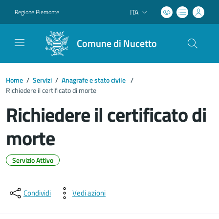
ITA
Regione Piemonte
Lingua attiva:
Comune di Nucetto
Home
/
Servizi
/
Anagrafe e stato civile
/
Richiedere il certificato di morte
Richiedere il certificato di
morte
Servizio Attivo
Dettagli del documento
Condividi
Vedi azioni