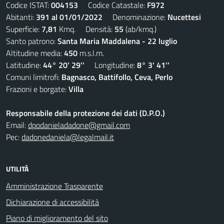
Codice ISTAT:
004153
Codice Catastale:
F972
Abitanti:
391 al 01/01/2022
Denominazione:
Nucettesi
Superficie:
7,81
Kmq. Densità:
55
(ab/kmq.)
Santo patrono:
Santa Maria Maddalena - 22 luglio
Altitudine media:
450
m.s.l.m.
Latitudine:
44° 20' 29''
Longitudine:
8° 3' 41''
Comuni limitrofi:
Bagnasco, Battifollo, Ceva, Perlo
Frazioni e borgate:
Villa
Responsabile della protezione dei dati (D.P.O.)
Email:
dpodanieladadone@gmail.com
Pec:
dadonedaniela@legalmail.it
UTILITÀ
Amministrazione Trasparente
Dichiarazione di accessibilità
Piano di miglioramento del sito