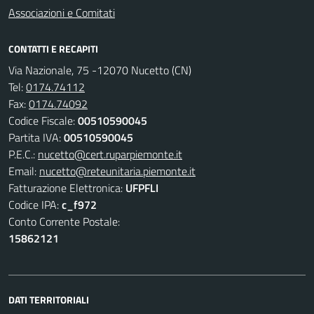
Associazioni e Comitati
CONTATTI E RECAPITI
Via Nazionale, 75 -12070 Nucetto (CN)
Tel:
0174.74112
Fax:
0174.74092
Codice Fiscale:
00510590045
Partita IVA:
00510590045
P.E.C.:
nucetto@cert.ruparpiemonte.it
Email:
nucetto@reteunitaria.piemonte.it
Fatturazione Elettronica:
UFPFLI
Codice IPA:
c_f972
Conto Corrente Postale:
15862121
DATI TERRITORIALI