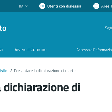
Utenti con dislessia
Aree 
ITA
Lingua attiva:
to
Segu
zi
Vivere il Comune
Accesso all'informazi
ivile
/
Presentare la dichiarazione di morte
 dichiarazione di