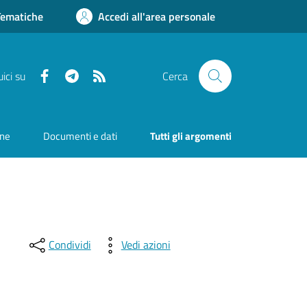
Tematiche
Accedi all'area personale
Facebook
Telegram
RSS
ici su
Cerca
one
Documenti e dati
Tutti gli argomenti
Condividi
Vedi azioni