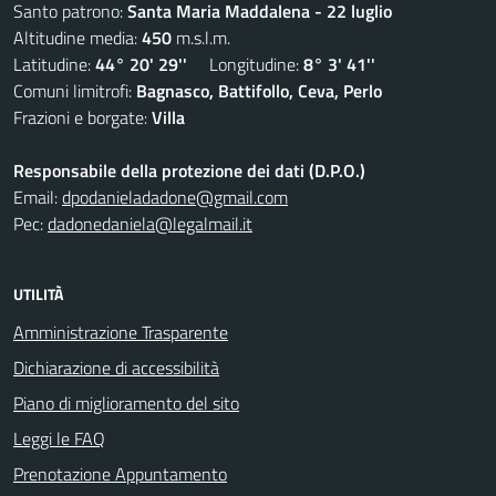
Santo patrono:
Santa Maria Maddalena - 22 luglio
Altitudine media:
450
m.s.l.m.
Latitudine:
44° 20' 29''
Longitudine:
8° 3' 41''
Comuni limitrofi:
Bagnasco, Battifollo, Ceva, Perlo
Frazioni e borgate:
Villa
Responsabile della protezione dei dati (D.P.O.)
Email:
dpodanieladadone@gmail.com
Pec:
dadonedaniela@legalmail.it
UTILITÀ
Amministrazione Trasparente
Dichiarazione di accessibilità
Piano di miglioramento del sito
Leggi le FAQ
Prenotazione Appuntamento