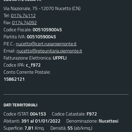
Via Nazionale, 75 -12070 Nucetto (CN)
Tel:
0174.74112
Fax:
0174.74092
Codice Fiscale:
00510590045
Partita IVA:
00510590045
P.E.C.:
nucetto@cert.ruparpiemonte.it
Email:
nucetto@reteunitaria.piemonte.it
Fatturazione Elettronica:
UFPFLI
Codice IPA:
c_f972
Conto Corrente Postale:
15862121
DATI TERRITORIALI
Codice ISTAT:
004153
Codice Catastale:
F972
Abitanti:
391 al 01/01/2022
Denominazione:
Nucettesi
Superficie:
7,81
Kmq. Densità:
55
(ab/kmq.)