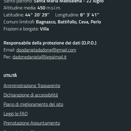
Santo patrono:
Santa Maria Maddalena - 22 luglio
Altitudine media:
450
m.s.l.m.
Latitudine:
44° 20' 29''
Longitudine:
8° 3' 41''
Comuni limitrofi:
Bagnasco, Battifollo, Ceva, Perlo
Frazioni e borgate:
Villa
Responsabile della protezione dei dati (D.P.O.)
Email:
dpodanieladadone@gmail.com
Pec:
dadonedaniela@legalmail.it
UTILITÀ
Amministrazione Trasparente
Dichiarazione di accessibilità
Piano di miglioramento del sito
Leggi le FAQ
Prenotazione Appuntamento