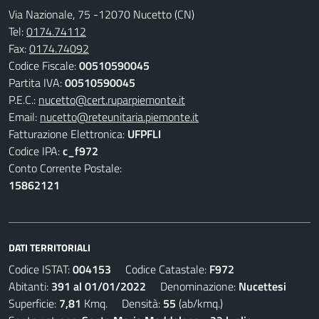
Via Nazionale, 75 -12070 Nucetto (CN)
Tel:
0174.74112
Fax:
0174.74092
Codice Fiscale:
00510590045
Partita IVA:
00510590045
P.E.C.:
nucetto@cert.ruparpiemonte.it
Email:
nucetto@reteunitaria.piemonte.it
Fatturazione Elettronica:
UFPFLI
Codice IPA:
c_f972
Conto Corrente Postale:
15862121
DATI TERRITORIALI
Codice ISTAT:
004153
Codice Catastale:
F972
Abitanti:
391 al 01/01/2022
Denominazione:
Nucettesi
Superficie:
7,81
Kmq. Densità:
55
(ab/kmq.)