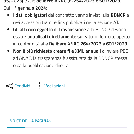
36/2023)
e alle
delibere ANAC (n. 264/2023 e 601/2023)
.
Dal
1° gennaio 2024
:
I
dati obbligatori
del contratto vanno inviati alla
BDNCP
e
resi accessibili tramite link pubblicati nella sezione AT.
Gli atti non oggetto di trasmissione
alla BDNCP devono
essere
pubblicati direttamente sul sito
, in formato aperto,
in conformità alle
Delibere ANAC 264/2023 e 601/2023
.
Non è più richiesto creare file XML annuali
o inviare PEC
ad ANAC: la trasparenza è assicurata dalla BDNCP stessa
o dalla pubblicazione diretta.
Condividi
Vedi azioni
INDICE DELLA PAGINA